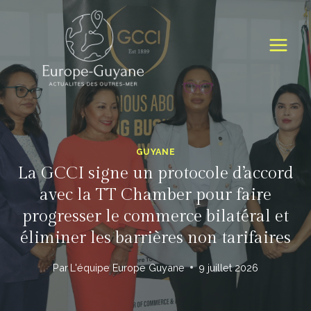
Skip
to
content
GUYANE
La GCCI signe un protocole d’accord
avec la TT Chamber pour faire
progresser le commerce bilatéral et
éliminer les barrières non tarifaires
Par
L'équipe Europe Guyane
9 juillet 2026