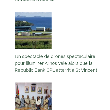
Un spectacle de drones spectaculaire
Diamond à Buzz Bee Bee Dam
pour illuminer Arnos Vale alors que la
Section Of Heroes Highway près
Republic Bank CPL atterrit à St Vincent
de l'achèvement
Par
L'équipe Europe Guyane
27 juin 2025