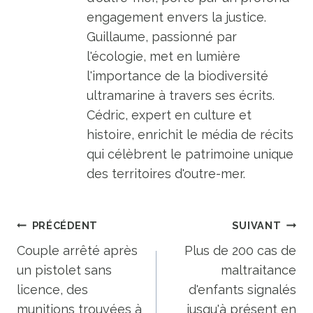
engagement envers la justice.
Guillaume, passionné par
l'écologie, met en lumière
l'importance de la biodiversité
ultramarine à travers ses écrits.
Cédric, expert en culture et
histoire, enrichit le média de récits
qui célèbrent le patrimoine unique
des territoires d'outre-mer.
Navigation
PRÉCÉDENT
SUIVANT
de
Couple arrêté après
Plus de 200 cas de
un pistolet sans
maltraitance
l’article
licence, des
d'enfants signalés
munitions trouvées à
jusqu'à présent en