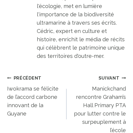
l'écologie, met en lumière
l'importance de la biodiversité
ultramarine à travers ses écrits.
Cédric, expert en culture et
histoire, enrichit le média de récits
qui célèbrent le patrimoine unique
des territoires d'outre-mer.
Navigation
PRÉCÉDENT
SUIVANT
de
Iwokrama se félicite
Manickchand
de l’accord carbone
rencontre Graham’s
l’article
innovant de la
Hall Primary PTA
Guyane
pour lutter contre le
surpeuplement à
l’école