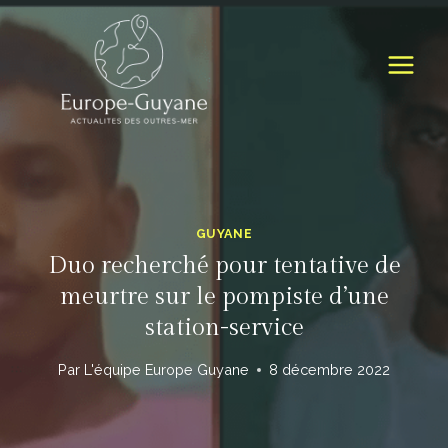
Skip
to
content
GUYANE
Duo recherché pour tentative de
meurtre sur le pompiste d’une
station-service
Par
L'équipe Europe Guyane
8 décembre 2022