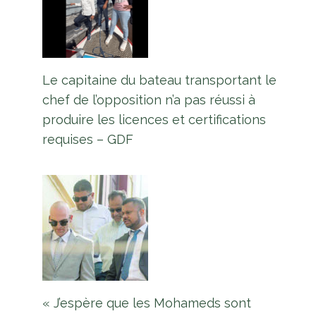
pays du C’bean bénéficient de 2,5
milliards de dollars américains
pour des projets de
développement
Le capitaine du bateau transportant le
Par
L'équipe Europe Guyane
chef de l’opposition n’a pas réussi à
19 novembre 2023
produire les licences et certifications
requises – GDF
« J’espère que les Mohameds sont