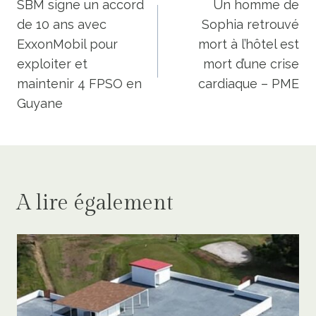
de
SBM signe un accord
Un homme de
de 10 ans avec
Sophia retrouvé
l’article
ExxonMobil pour
mort à l’hôtel est
exploiter et
mort d’une crise
maintenir 4 FPSO en
cardiaque – PME
Guyane
A lire également