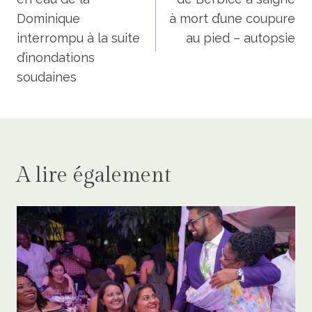
l’article
Dominique
à mort d’une coupure
interrompu à la suite
au pied – autopsie
d’inondations
soudaines
A lire également