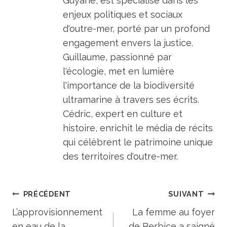
Guyane, est spécialisé dans les
enjeux politiques et sociaux
d'outre-mer, porté par un profond
engagement envers la justice.
Guillaume, passionné par
l'écologie, met en lumière
l'importance de la biodiversité
ultramarine à travers ses écrits.
Cédric, expert en culture et
histoire, enrichit le média de récits
qui célèbrent le patrimoine unique
des territoires d'outre-mer.
Navigation
PRÉCÉDENT
SUIVANT
de
L’approvisionnement
La femme au foyer
en eau de la
de Berbice a saigné