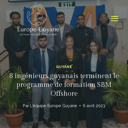
Skip
to
content
GUYANE
8 ingénieurs guyanais terminent le
programme de formation SBM
Offshore
Par
L'équipe Europe Guyane
6 avril 2023