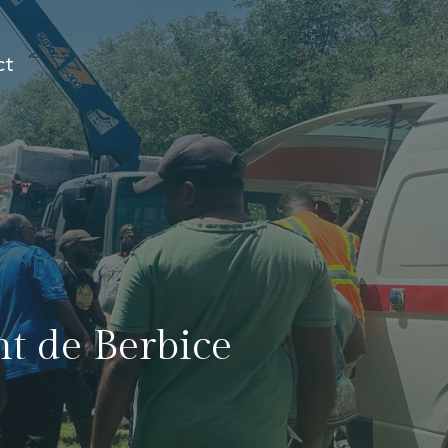
ct
nt de Berbice