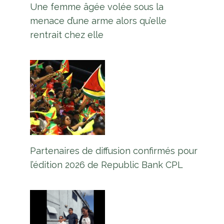
Une femme âgée volée sous la
menace d’une arme alors qu’elle
rentrait chez elle
Travaillons ensemble pour laisser
un meilleur pays – le président.
Ali
Par
L'équipe Europe Guyane
29 avril 2025
Partenaires de diffusion confirmés pour
l’édition 2026 de Republic Bank CPL