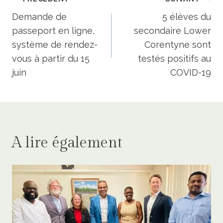
Navigation
de
Demande de
5 élèves du
passeport en ligne,
secondaire Lower
l’article
système de rendez-
Corentyne sont
vous à partir du 15
testés positifs au
juin
COVID-19
A lire également