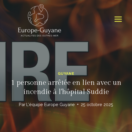
Skip
to
content
GUYANE
1 personne arrêtée en lien avec un
incendie à l'hôpital Suddie
Par
L'équipe Europe Guyane
25 octobre 2025