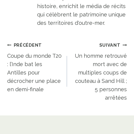
histoire, enrichit le média de récits
qui célèbrent le patrimoine unique
des territoires d'outre-mer.
Navigation
PRÉCÉDENT
SUIVANT
de
Coupe du monde T20
Un homme retrouvé
: l’Inde bat les
mort avec de
l’article
Antilles pour
multiples coups de
décrocher une place
couteau à Sand Hill ;
en demi-finale
5 personnes
arrêtées