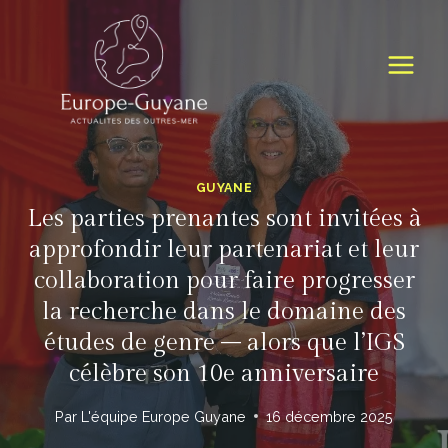
Skip
to
content
GUYANE
Les parties prenantes sont invitées à
approfondir leur partenariat et leur
collaboration pour faire progresser
la recherche dans le domaine des
études de genre – alors que l’IGS
célèbre son 10e anniversaire
Par
L'équipe Europe Guyane
16 décembre 2025