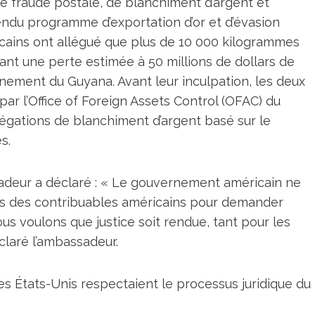
 de fraude postale, de blanchiment d’argent et
tendu programme d’exportation d’or et d’évasion
icains ont allégué que plus de 10 000 kilogrammes
nant une perte estimée à 50 millions de dollars de
rnement du Guyana. Avant leur inculpation, les deux
ar l’Office of Foreign Assets Control (OFAC) du
égations de blanchiment d’argent basé sur le
s.
sadeur a déclaré : « Le gouvernement américain ne
ars des contribuables américains pour demander
us voulons que justice soit rendue, tant pour les
claré l’ambassadeur.
s États-Unis respectaient le processus juridique du