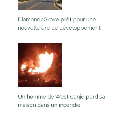
Diamond/Grove prêt pour une
nouvelle ère de développement
Guyana, Suriname Discutez de la
concession de la Commission des
frontières
Un homme de West Canje perd sa
Par
L'équipe Europe Guyane
12 février 2025
maison dans un incendie