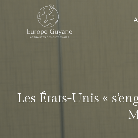
Skip
to
A
content
Les États-Unis « s’en
M