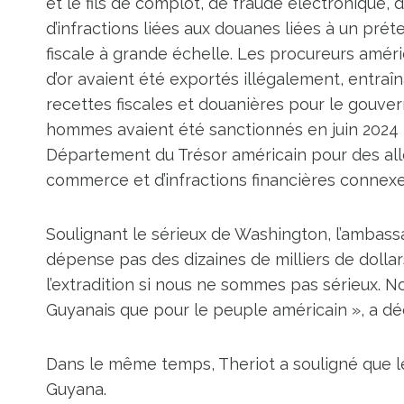
et le fils de complot, de fraude électronique,
d’infractions liées aux douanes liées à un pré
fiscale à grande échelle. Les procureurs amér
d’or avaient été exportés illégalement, entraî
recettes fiscales et douanières pour le gouve
hommes avaient été sanctionnés en juin 2024 p
Département du Trésor américain pour des all
commerce et d’infractions financières connexe
Soulignant le sérieux de Washington, l’ambas
dépense pas des dizaines de milliers de doll
l’extradition si nous ne sommes pas sérieux. No
Guyanais que pour le peuple américain », a dé
Dans le même temps, Theriot a souligné que le
Guyana.