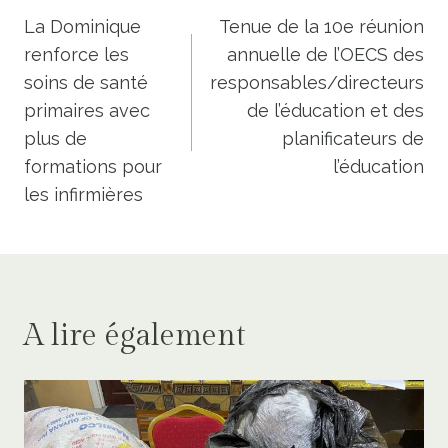
de
La Dominique
Tenue de la 10e réunion
renforce les
annuelle de l’OECS des
l’article
soins de santé
responsables/directeurs
primaires avec
de l’éducation et des
plus de
planificateurs de
formations pour
l’éducation
les infirmières
A lire également