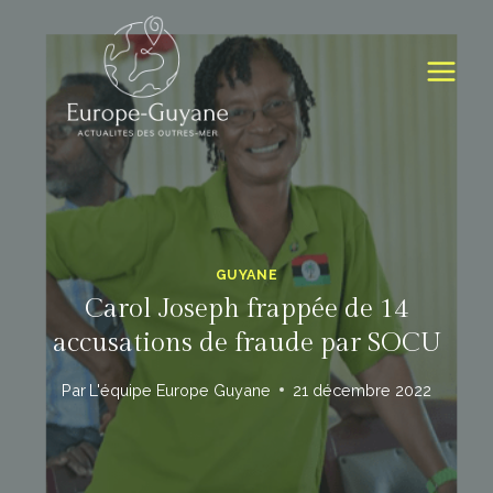
Skip
to
content
GUYANE
Carol Joseph frappée de 14
accusations de fraude par SOCU
Par
L'équipe Europe Guyane
21 décembre 2022