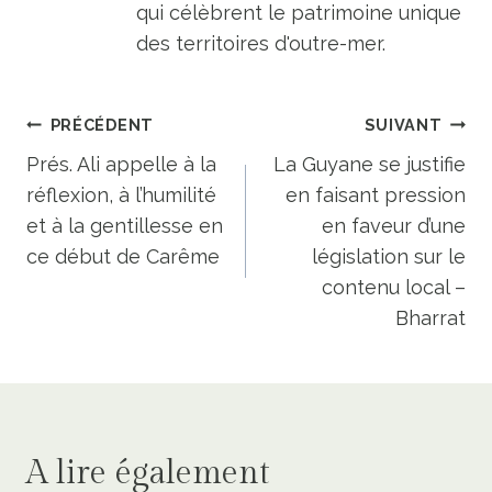
qui célèbrent le patrimoine unique
des territoires d'outre-mer.
Navigation
PRÉCÉDENT
SUIVANT
de
Prés. Ali appelle à la
La Guyane se justifie
réflexion, à l’humilité
en faisant pression
l’article
et à la gentillesse en
en faveur d’une
ce début de Carême
législation sur le
contenu local –
Bharrat
A lire également