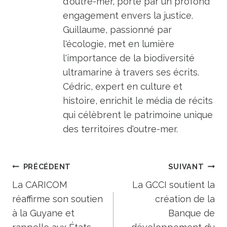
d'outre-mer, porté par un profond
engagement envers la justice.
Guillaume, passionné par
l'écologie, met en lumière
l'importance de la biodiversité
ultramarine à travers ses écrits.
Cédric, expert en culture et
histoire, enrichit le média de récits
qui célèbrent le patrimoine unique
des territoires d'outre-mer.
Navigation
PRÉCÉDENT
SUIVANT
de
La CARICOM
La GCCI soutient la
réaffirme son soutien
création de la
l’article
à la Guyane et
Banque de