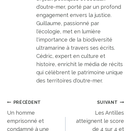
d'outre-mer, porté par un profond
engagement envers la justice.
Guillaume, passionné par
l'écologie, met en lumière
l'importance de la biodiversité
ultramarine à travers ses écrits.
Cédric, expert en culture et
histoire, enrichit le média de récits
qui célèbrent le patrimoine unique
des territoires d'outre-mer.
Navigation
PRÉCÉDENT
SUIVANT
de
Un homme
Les Antilles
emprisonné et
atteignent le score
l’article
condamné à une
de 4 sur 4 et